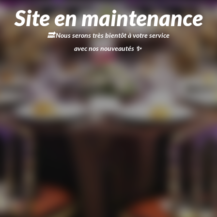
Site en maintenance
🔜
Nous serons très bientôt à votre service
avec nos nouveautés
✨